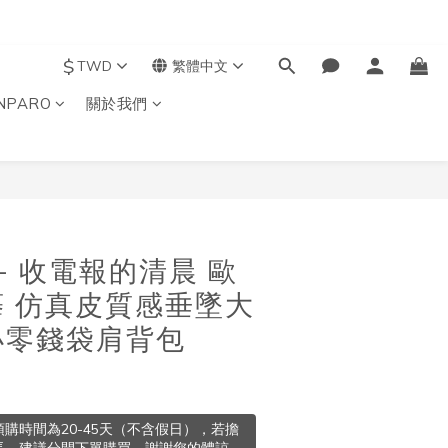
$
TWD
繁體中文
NPARO
關於我們
立即購買
 - 收電報的清晨 歐
 仿真皮質感垂墜大
小零錢袋肩背包
購時間為20-45天（不含假日），若擔