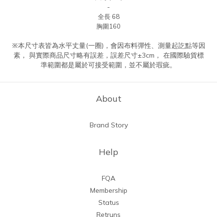
-
全長 68
胸圍160
※本尺寸表皆為水平丈量(一圈)，會因布料彈性、測量起訖點等因
素， 與實際商品尺寸略有誤差，誤差尺寸±3cm， 在國際驗貨標
準範圍都是屬於可接受範圍，並不屬於瑕疵。
About
Brand Story
Help
FQA
Membership
Status
Retruns