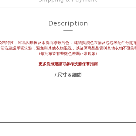
Description
及染料特性，容易因摩擦及水洗而導致沾色， 建議與淺色衣物及包包等配件分開
• 清洗建議單獨洗滌，避免與其他衣物混洗，以確保商品品質與其他衣物不受影
(每批布皆有些微色差屬正常現象)
更多洗滌建議可參考
洗滌保養指南
/ 尺寸＆細節