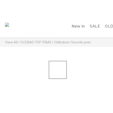
New In
SALE
OL
View All
/
OLDBAD TOP ITEMS
/
Oldbabies' favorite jean