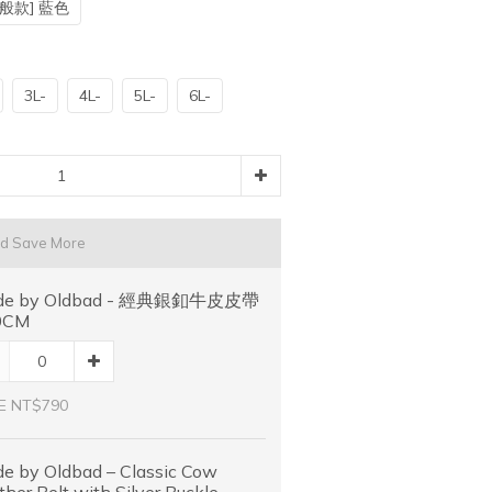
一般款] 藍色
3L-
4L-
5L-
6L-
nd Save More
de by Oldbad - 經典銀釦牛皮皮帶
0CM
E NT$790
e by Oldbad – Classic Cow
ther Belt with Silver Buckle