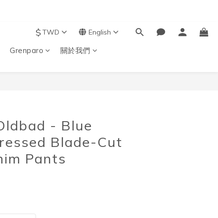
$
TWD
English
Grenparo
關於我們
BUY NOW
ldbad - Blue
ressed Blade-Cut
nim Pants