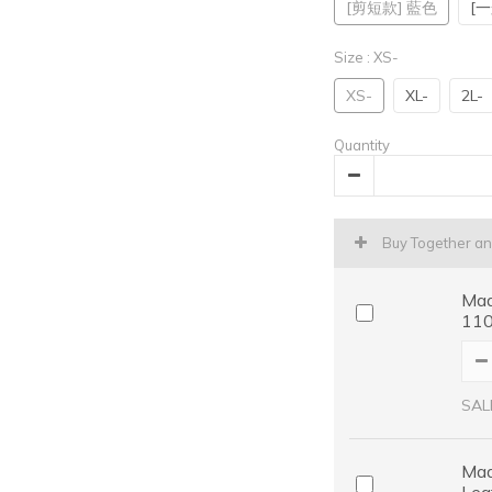
[剪短款] 藍色
[
Size
: XS-
XS-
XL-
2L-
Quantity
Buy Together a
Ma
11
SAL
Mad
Lea