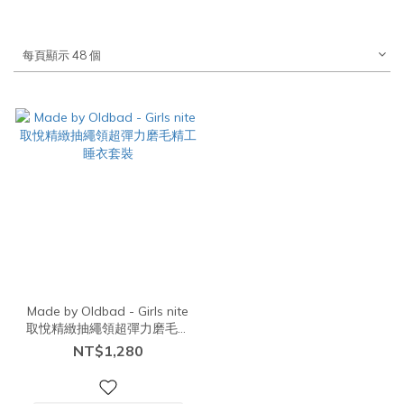
每頁顯示 48 個
Made by Oldbad - Girls nite
取悅精緻抽繩領超彈力磨毛精
工睡衣套裝
NT$1,280