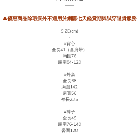
⚠️
優惠商品除瑕疵外不適用於網購七天鑑賞期與試穿退貨服務
SIZE(cm)
-
#背心
全長41（含肩帶）
胸圍76
腰圍84-120
#外套
全長68
胸圍142
肩寬56
袖長23.5
#褲子
全長49
腰圍76-140
臀圍128