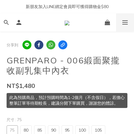
新朋友加入LINE綁定會員即可獲得購物金$80
分享到
GRENPARO - 006緞面聚攏
收副乳集中內衣
NT$1,480
此為預購商品，預計預購時間為1-2個月（不含假日），若擔心
整筆訂單等待期較長，建議分開下單購買，謝謝您的體諒。
尺寸
: 75
75
80
85
90
95
100
105