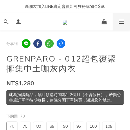
新朋友加入LINE綁定會員即可獲得購物金$80
分享到
GRENPARO - 012超包覆聚
攏集中土咖灰內衣
NT$1,280
此為預購商品，預計預購時間為1-2個月（不含假日），若擔心
整筆訂單等待期較長，建議分開下單購買，謝謝您的體諒。
下胸圍
: 70
70
75
80
85
90
95
100
105