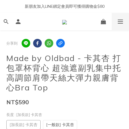
新朋友加入LINE綁定會員即可獲得購物金$80
分享到
Made by Oldbad - 卡其杏 打
包罩杯背心 超強遮副乳集中托
高調節肩帶天絲大彈力親膚背
心Bra Top
NT$590
長度
: [加長款] 卡其杏
[加長款] 卡其杏
[一般款] 卡其杏