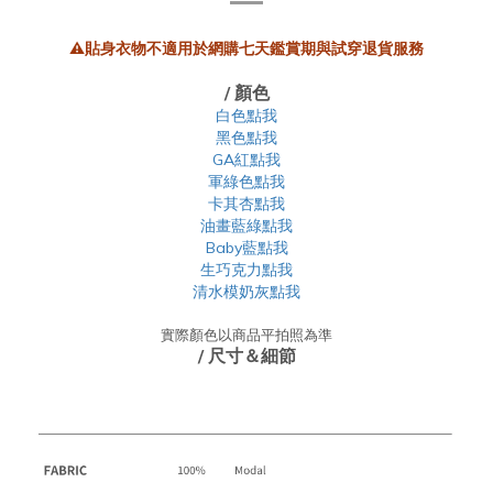
⚠️貼身衣物不適用於網購七天鑑賞期與試穿退貨服務
/ 顏色
白色點我
黑色點我
GA紅點我
軍綠色點我
卡其杏點我
油畫藍綠點我
Baby藍點我
生巧克力點我
清水模奶灰點我
實際顏色以商品平拍照為準
/ 尺寸＆細節