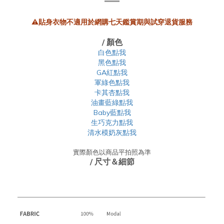
⚠️貼身衣物不適用於網購七天鑑賞期與試穿退貨服務
/ 顏色
白色點我
黑色點我
GA紅點我
軍綠色點我
卡其杏點我
油畫藍綠點我
Baby藍點我
生巧克力點我
清水模奶灰點我
實際顏色以商品平拍照為準
/ 尺寸＆細節