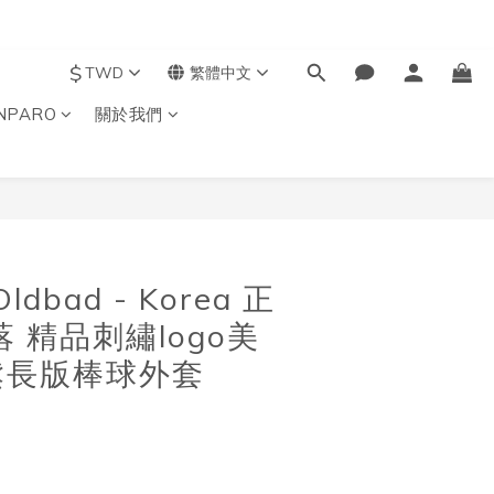
$
TWD
繁體中文
NPARO
關於我們
立即購買
Oldbad - Korea 正
 精品刺繡logo美
鬆長版棒球外套