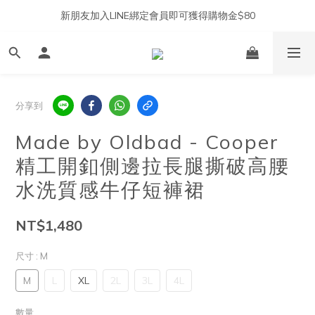
新朋友加入LINE綁定會員即可獲得購物金$80
分享到
Made by Oldbad - Cooper
精工開釦側邊拉長腿撕破高腰
水洗質感牛仔短褲裙
NT$1,480
尺寸
: M
M
L
XL
2L
3L
4L
數量