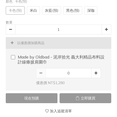
顏色
: 卡色(預)
卡色(預)
米白
灰藍(預)
黑色(預)
深咖
數量
以優惠價加購商品
Made by Oldbad - 泥岸拾光 義大利精品布料設
計線條披肩圍巾
優惠價 NT$1,280
現在預購
立即購買
加入追蹤清單