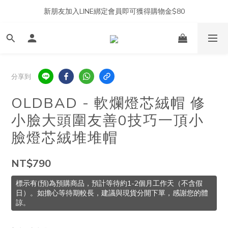
新朋友加入LINE綁定會員即可獲得購物金$80
分享到
OLDBAD - 軟爛燈芯絨帽 修
小臉大頭圍友善0技巧一頂小
臉燈芯絨堆堆帽
NT$790
標示有(預)為預購商品，預計等待約1-2個月工作天（不含假
日）。如擔心等待期較長，建議與現貨分開下單，感謝您的體
諒。