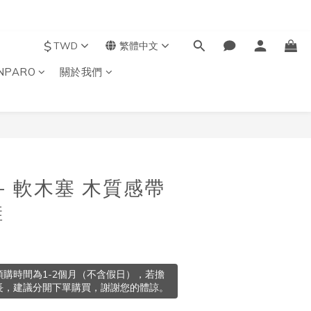
$
TWD
繁體中文
NPARO
關於我們
立即購買
 - 軟木塞 木質感帶
鞋
購時間為1-2個月（不含假日），若擔
長，建議分開下單購買，謝謝您的體諒。