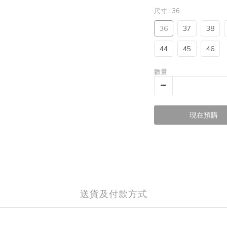
尺寸
: 36
36
37
38
44
45
46
數量
現在預購
送貨及付款方式